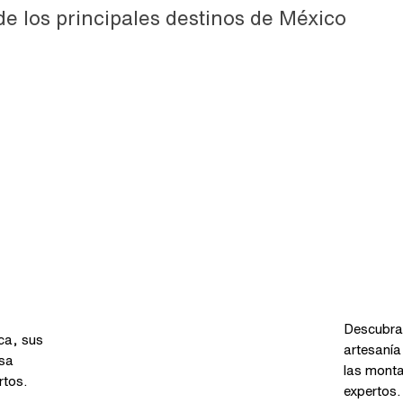
de los principales destinos de México
Taxc
Descubra 
ca, sus
artesanía
osa
las monta
rtos.
expertos.