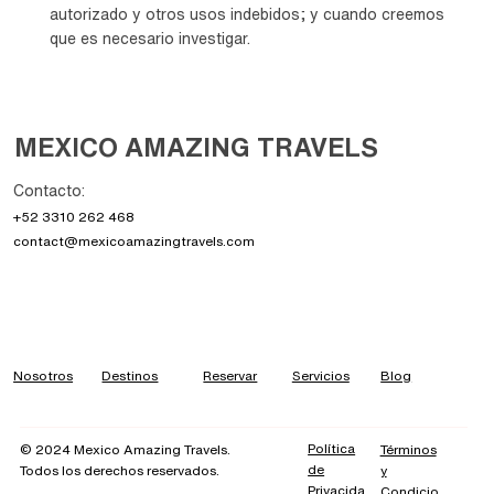
autorizado y otros usos indebidos; y cuando creemos
que es necesario investigar.
MEXICO AMAZING TRAVELS
Contacto:
+52 3310 262 468
contact@mexicoamazingtravels.com
Nosotros
Destinos
Reservar
Servicios
Blog
Política
Términos
© 2024 Mexico Amazing Travels.
de
y
Todos los derechos reservados.
Privacida
Condicio